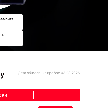
ремонта
нта
ну
Дата обновления прайса:
03.08.2026
оки