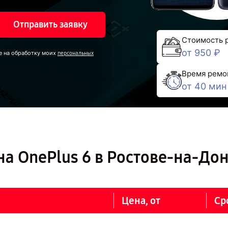
Отправить заявку
Стоимость 
от 950 ₽
е на обработку моих
персональных
Время ремо
от 40 мин
а OnePlus 6 в Ростове-на-До
Цена, от
Ср