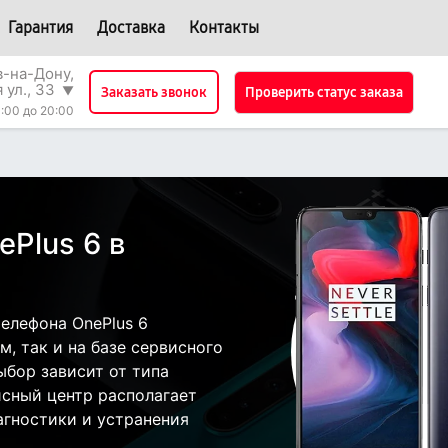
Гарантия
Доставка
Контакты
в-на-Дону,
 ул., 33
▼
Проверить статус заказа
Заказать звонок
:00 до 20:00
Plus 6 в
елефона OnePlus 6
, так и на базе сервисного
ыбор зависит от типа
исный центр располагает
гностики и устранения