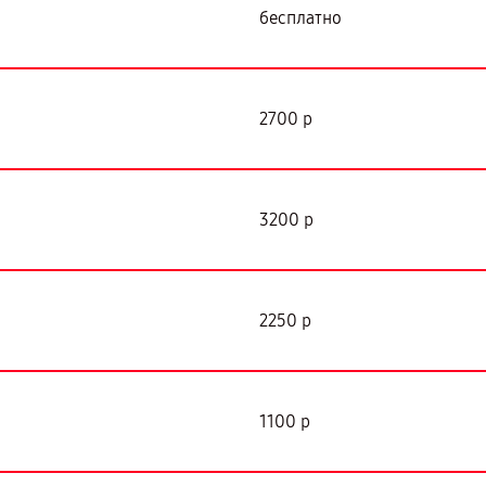
бесплатно
2700 р
3200 р
2250 р
1100 р